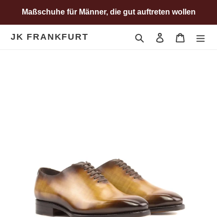
Direkt
Maßschuhe für Männer, die gut auftreten wollen
zum
Inhalt
JK FRANKFURT
Suchen
Einloggen
Warenkor