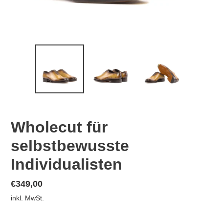
Wholecut für
selbstbewusste
Individualisten
Normaler
€349,00
Preis
inkl. MwSt.